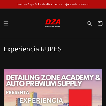
Ir
Leer en Español – desliza hasta abajo y selecciónalo
directamente
al contenido
Carrito
C
Experiencia RUPES
o
l
e
c
c
i